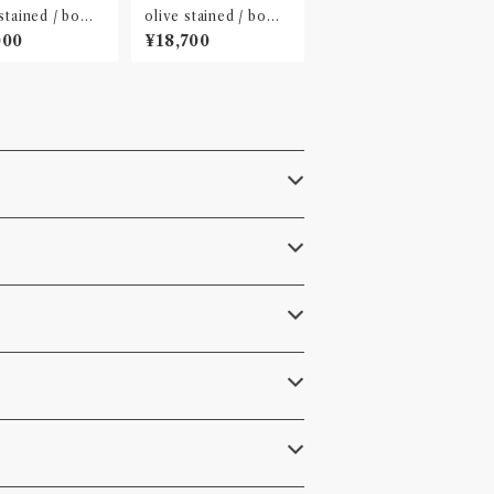
 stained / bowl
olive stained / bowl
L
000
¥18,700