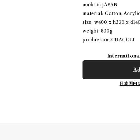
made in JAPAN
material: Cotton, Acryl
size: w400 x h330 x d1
weight. 830g
production: CHACOLI
Internationa
Ad
日本国内