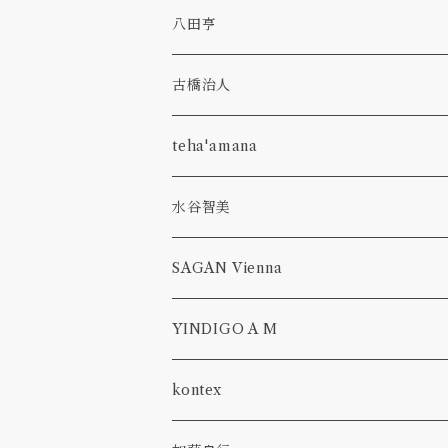
plate
bottle
p-bell
primal
カトラリー
八田亨
glass
hibiki
olive stained
うつわ
古橋治人
pitcher
bottle
corn
faint white
花入れ
キャンドルホルダー
teha'amana
olive stained
venetian classics
コーヒーメジャースプーン
水谷智美
pitcher
aeca
run up green
フルーツピック
オーバル
SAGAN Vienna
plate
lampshade
一葉挿し
隅切り
CROSS BODY
YINDIGO A M
bowl
abyss
ボウル, 鉢
GWYNETH
kontex
bottle