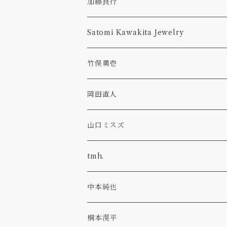
花入れ
加藤良行
tumbler
ラウンド
カトラリー
Satomi Kawakita Jewelry
コーヒーメジャー
オーバル
ring
竹俣勇壱
レンゲ
プレート
隅切皿
pierced earring
岡田直人
ボウル
necklace
山口ミスズ
ウール
tmh.
アルパカウール
stud pin
中本純也
glass
草木染
桐本滉平