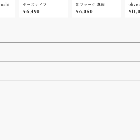
ushi
チーズナイフ
姫フォーク 真鍮
olive
M
¥6,490
¥6,050
¥11,