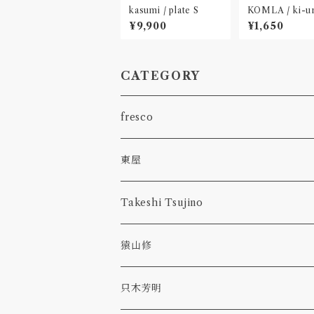
kasumi / plate S
KOMLA / ki-ur
¥9,900
¥1,650
CATEGORY
fresco
spora
東屋
1.9m
型皿
Takeshi Tsujino
bowl
kasumi
hagi
scavo
猿山修
glass
bowl
bottle
dan
TAMAKI
revival amber
ryo
只木芳明