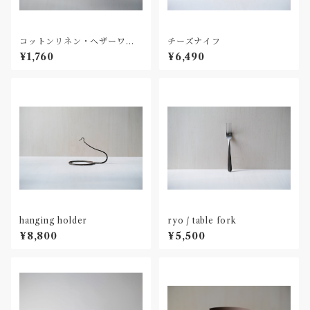
コットンリネン・ヘザーワッ
チーズナイフ
フル M
¥1,760
¥6,490
hanging holder
ryo / table fork
¥8,800
¥5,500