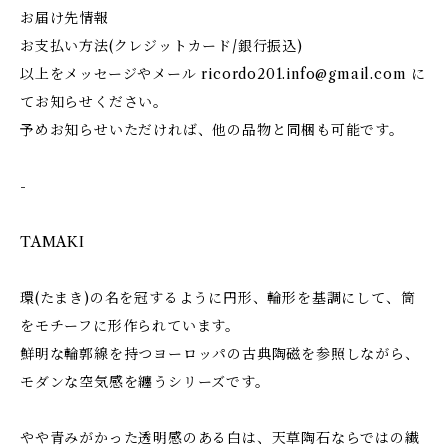
お届け先情報
お支払い方法(クレジットカード/銀行振込)
以上をメッセージやメール
ricordo201.info@gmail.com
に
てお知らせください。
予めお知らせいただければ、他の品物と同梱も可能です。
-
TAMAKI
環(たまき)の名を冠するように円形、輪形を基調にして、筒
をモチーフに形作られています。
鮮明な輪郭線を持つヨーロッパの古典陶磁を参照しながら、
モダンな空気感を纏うシリーズです。
やや青みがかった透明感のある白は、天草陶石ならではの繊