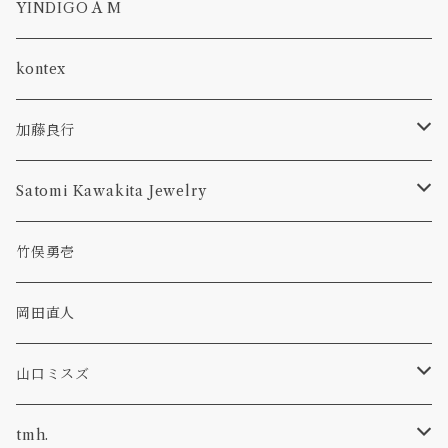
lampshade
一葉挿し
隅切り
CROSS BODY
YINDIGO A M
bowl
abyss
ボウル, 鉢
GWYNETH
kontex
bottle
花入れ
加藤良行
tumbler
ラウンド
カトラリー
Satomi Kawakita Jewelry
コーヒーメジャー
オーバル
ring
竹俣勇壱
レンゲ
プレート
隅切皿
pierced earring
岡田直人
ボウル
necklace
山口ミスズ
ウール
tmh.