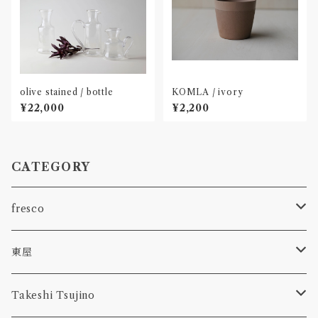
olive stained / bottle
KOMLA / ivory
¥22,000
¥2,200
CATEGORY
fresco
spora
東屋
1.9m
型皿
Takeshi Tsujino