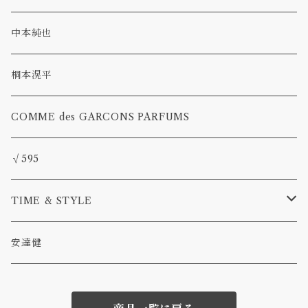
アルパカウール
stud pin
中本純也
glass
草木染
桐本滉平
pearl
COMME des GARCONS PARFUMS
deneb
√595
TIME & STYLE
TAMAKI
安達健