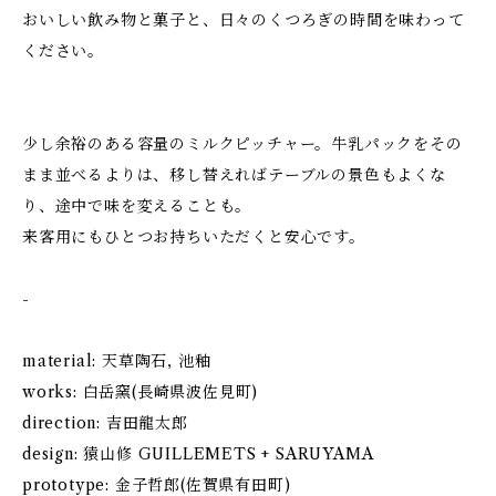
おいしい飲み物と菓子と、日々のくつろぎの時間を味わって
ください。
少し余裕のある容量のミルクピッチャー。牛乳パックをその
まま並べるよりは、移し替えればテーブルの景色もよくな
り、途中で味を変えることも。
来客用にもひとつお持ちいただくと安心です。
-
material: 天草陶石, 池釉
works: 白岳窯(長崎県波佐見町)
direction: 吉田龍太郎
design: 猿山修 GUILLEMETS + SARUYAMA
prototype: 金子哲郎(佐賀県有田町)