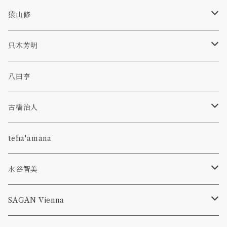
bowl
kasumi
hagi
scavo
猿山修
glass
bowl
bottle
dan
TAMAKI
revival amber
ryo
只木芳明
plate
bottle
p-bell
primal
カトラリー
八田亨
glass
hibiki
olive stained
うつわ
古橋治人
pitcher
bottle
corn
faint white
花入れ
キャンドルホルダー
teha'amana
olive stained
venetian classics
コーヒーメジャースプーン
水谷智美
pitcher
aeca
run up green
フルーツピック
オーバル
SAGAN Vienna
plate