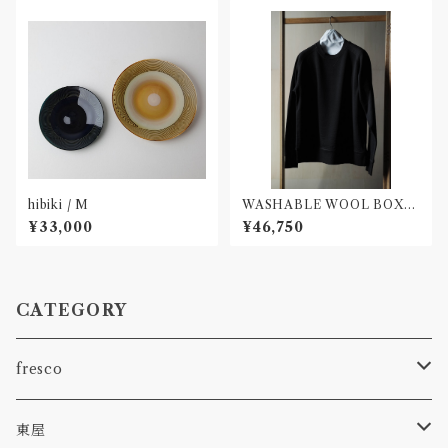
hibiki / M
WASHABLE WOOL BOXI
NG SWEAT
¥33,000
¥46,750
CATEGORY
fresco
spora
東屋