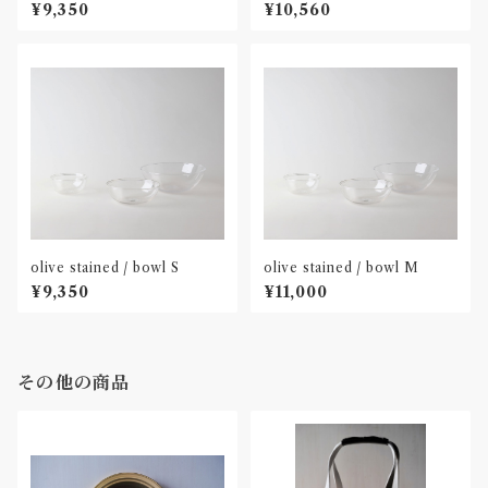
¥9,350
¥10,560
olive stained / bowl S
olive stained / bowl M
¥9,350
¥11,000
その他の商品