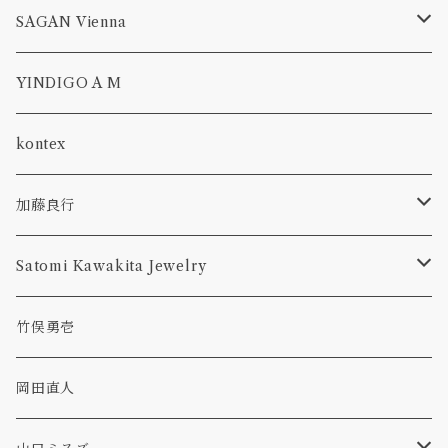
pitcher
aeca
run up green
フルーツピック
オーバル
SAGAN Vienna
plate
lampshade
一葉挿し
隅切り
CROSS BODY
YINDIGO A M
bowl
abyss
ボウル, 鉢
GWYNETH
kontex
bottle
花入れ
加藤良行
tumbler
ラウンド
カトラリー
Satomi Kawakita Jewelry
コーヒーメジャー
オーバル
ring
竹俣勇壱
レンゲ
プレート
隅切皿
pierced earring
岡田直人
ボウル