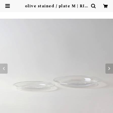
olive stained / plate M | RIC
ORDO