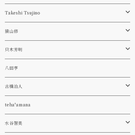
1.9m
型皿
Takeshi Tsujino
bowl
kasumi
hagi
scavo
猿山修
glass
bowl
bottle
dan
TAMAKI
revival amber
ryo
只木芳明
plate
bottle
p-bell
primal
カトラリー
八田亨
glass
hibiki
olive stained
うつわ
古橋治人
pitcher
bottle
corn
faint white
花入れ
キャンドルホルダー
teha'amana
olive stained
venetian classics
コーヒーメジャースプーン
水谷智美