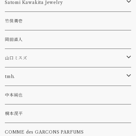
ラウンド
カトラリー
Satomi Kawakita Jewelry
コーヒーメジャー
オーバル
ring
竹俣勇壱
レンゲ
プレート
隅切皿
pierced earring
岡田直人
ボウル
necklace
山口ミスズ
ウール
tmh.
アルパカウール
stud pin
中本純也
glass
草木染
桐本滉平
pearl
COMME des GARCONS PARFUMS