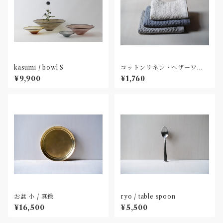
kasumi / bowl S
コットンリネン・ヘザーワッ
フル M
¥9,900
¥1,760
お盆 小 / 真鍮
ryo / table spoon
¥16,500
¥5,500