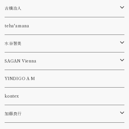
glass
hibiki
olive stained
うつわ
古橋治人
pitcher
bottle
corn
faint white
花入れ
キャンドルホルダー
teha'amana
olive stained
venetian classics
コーヒーメジャースプーン
水谷智美
pitcher
aeca
run up green
フルーツピック
オーバル
SAGAN Vienna
plate
lampshade
一葉挿し
隅切り
CROSS BODY
YINDIGO A M
bowl
abyss
ボウル, 鉢
GWYNETH
kontex
bottle
花入れ
加藤良行
tumbler