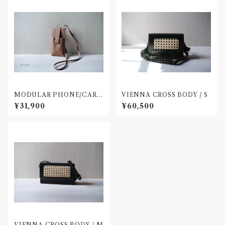
MODULAR PHONE/CARD
VIENNA CROSS BODY / S
CASE
¥31,900
¥60,500
VIENNA CROSS BODY / M