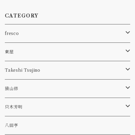
CATEGORY
fresco
spora
東屋
1.9m
型皿
Takeshi Tsujino
bowl
kasumi
hagi
scavo
猿山修
glass
bowl
bottle
dan
TAMAKI
revival amber
ryo
只木芳明
plate
bottle
p-bell
primal
カトラリー
八田亨