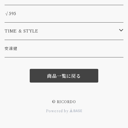
deneb
√595
TIME & STYLE
TAMAKI
安達健
商品一覧に戻る
© RICORDO
Powered by