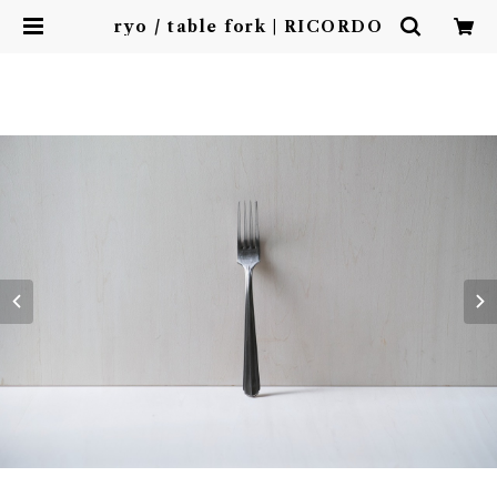
ryo / table fork | RICORDO