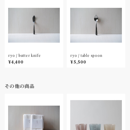
ryo / butter knife
ryo / table spoon
¥4,400
¥5,500
その他の商品