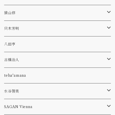
bowl
kasumi
hagi
scavo
猿山修
glass
bowl
bottle
dan
TAMAKI
revival amber
ryo
只木芳明
plate
bottle
p-bell
primal
カトラリー
八田亨
glass
hibiki
olive stained
うつわ
古橋治人
pitcher
bottle
corn
faint white
花入れ
キャンドルホルダー
teha'amana
olive stained
venetian classics
コーヒーメジャースプーン
水谷智美
pitcher
aeca
run up green
フルーツピック
オーバル
SAGAN Vienna