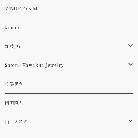
plate
lampshade
一葉挿し
隅切り
CROSS BODY
YINDIGO A M
bowl
abyss
ボウル, 鉢
GWYNETH
kontex
bottle
花入れ
加藤良行
tumbler
ラウンド
カトラリー
Satomi Kawakita Jewelry
コーヒーメジャー
オーバル
ring
竹俣勇壱
レンゲ
プレート
隅切皿
pierced earring
岡田直人
ボウル
necklace
山口ミスズ