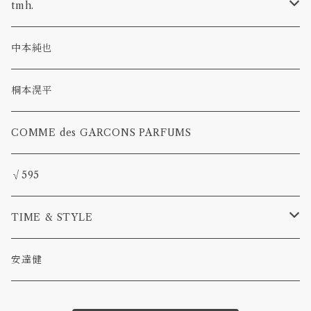
ウール
tmh.
アルパカウール
stud pin
中本純也
glass
草木染
桐本滉平
pearl
COMME des GARCONS PARFUMS
deneb
√595
TIME & STYLE
TAMAKI
安達健