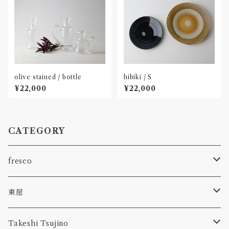
olive stained / bottle
hibiki / S
¥22,000
¥22,000
CATEGORY
fresco
spora
東屋
1.9m
型皿
Takeshi Tsujino