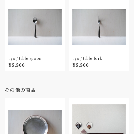
ryo / table spoon
ryo / table fork
¥5,500
¥5,500
その他の商品