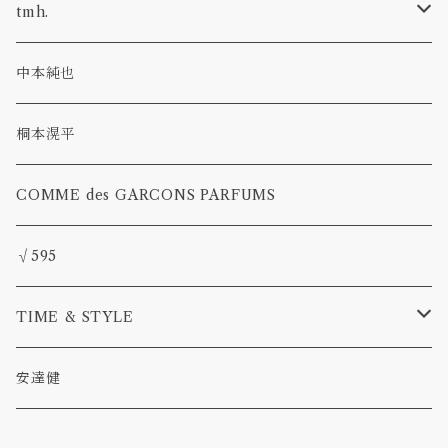
ウール
tmh.
アルパカウール
stud pin
中本純也
glass
草木染
桐本滉平
pearl
COMME des GARCONS PARFUMS
deneb
√595
TIME & STYLE
TAMAKI
安達健