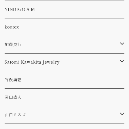
plate
lampshade
一葉挿し
隅切り
CROSS BODY
YINDIGO A M
bowl
abyss
ボウル, 鉢
GWYNETH
kontex
bottle
花入れ
加藤良行
tumbler
ラウンド
カトラリー
Satomi Kawakita Jewelry
コーヒーメジャー
オーバル
ring
竹俣勇壱
レンゲ
プレート
隅切皿
pierced earring
岡田直人
ボウル
necklace
山口ミスズ