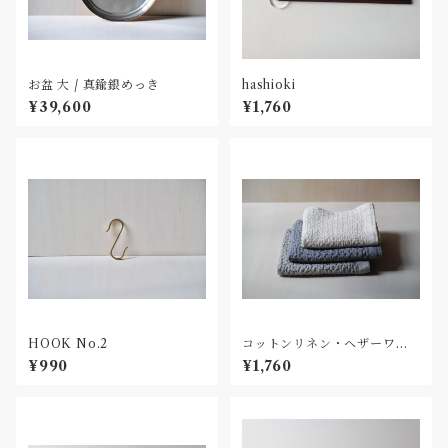
お盆 大 / 真鍮銀めっき
hashioki
¥39,600
¥1,760
HOOK No.2
コットンリネン・ヘザーワッ
フル M
¥990
¥1,760