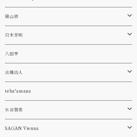
bowl
kasumi
hagi
scavo
猿山修
glass
bowl
bottle
dan
TAMAKI
revival amber
ryo
只木芳明
plate
bottle
p-bell
primal
カトラリー
八田亨
glass
hibiki
olive stained
うつわ
古橋治人
pitcher
bottle
corn
faint white
花入れ
キャンドルホルダー
teha'amana
olive stained
venetian classics
コーヒーメジャースプーン
水谷智美
pitcher
aeca
run up green
フルーツピック
オーバル
SAGAN Vienna