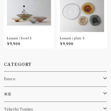
kasumi / bowl S
kasumi / plate S
¥9,900
¥9,900
CATEGORY
fresco
spora
東屋
1.9m
型皿
Takeshi Tsujino