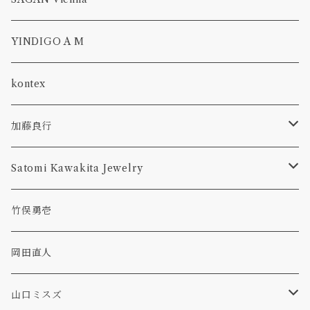
plate
lampshade
一葉挿し
隅切り
CROSS BODY
YINDIGO A M
bowl
abyss
ボウル, 鉢
GWYNETH
kontex
bottle
花入れ
加藤良行
tumbler
ラウンド
カトラリー
Satomi Kawakita Jewelry
コーヒーメジャー
オーバル
ring
竹俣勇壱
レンゲ
プレート
隅切皿
pierced earring
岡田直人
ボウル
necklace
山口ミスズ