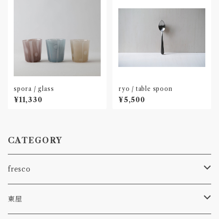
spora / glass
ryo / table spoon
¥11,330
¥5,500
CATEGORY
fresco
spora
東屋