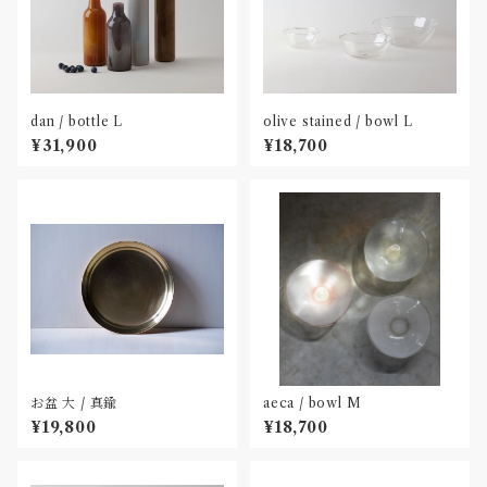
dan / bottle L
olive stained / bowl L
¥31,900
¥18,700
お盆 大 / 真鍮
aeca / bowl M
¥19,800
¥18,700