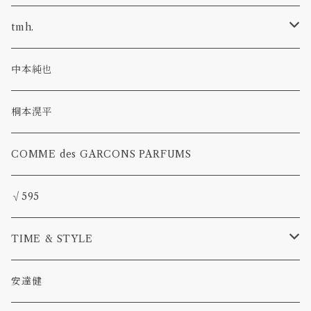
ウール
tmh.
アルパカウール
stud pin
中本純也
glass
草木染
桐本滉平
pearl
COMME des GARCONS PARFUMS
deneb
√595
TIME & STYLE
TAMAKI
安達健