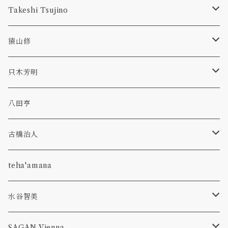
1.9m
型皿
Takeshi Tsujino
bowl
kasumi
hagi
scavo
猿山修
glass
bowl
bottle
dan
TAMAKI
revival amber
ryo
只木芳明
plate
bottle
p-bell
primal
カトラリー
八田亨
glass
hibiki
olive stained
うつわ
古橋治人
pitcher
bottle
corn
faint white
花入れ
キャンドルホルダー
teha'amana
olive stained
venetian classics
コーヒーメジャースプーン
水谷智美
pitcher
aeca
run up green
フルーツピック
オーバル
SAGAN Vienna