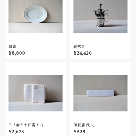
白吉
霧吹き
¥8,800
¥24,420
乙 / 麻布十四番 / 白
領収書 欧文
¥2,673
¥539